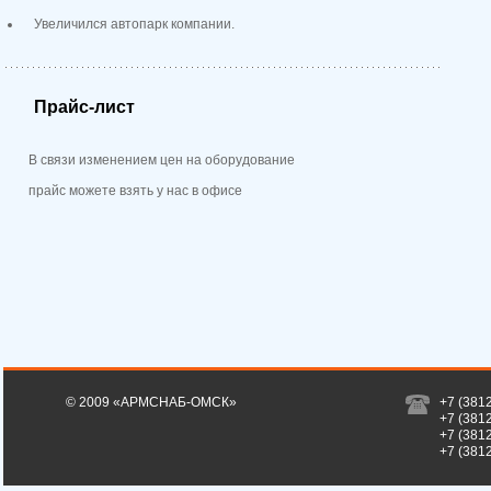
Увеличился автопарк компании.
Прайс-лист
В связи изменением цен на оборудование
прайс можете взять у нас в офисе
© 2009 «АРМСНАБ-ОМСК»
+7 (381
+7 (381
+7 (381
+7 (381