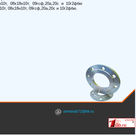
н10т, 08х18н10т, 09гсф,20а,20с и 10г2фбю
10т, 08х18н10т, 09гсф,20а,20с и 10г2фбю.
armsnab72@bk.ru