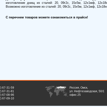
изготовление днищ из сталей: 20, 09г2с, 15х5м, 12х1мф, 12х18
Возможно изготовление из сталей: 20, 09г2с, 15х5м, 12х1мф, 12х18н
С перечнем товаров можете ознакомиться в прайсе!
2) 67-31-59
Россия, Омск,
2) 67-31-81
ул. Нефтезаводская, 50/1
2) 67-08-96
офис 25
2) 67-09-10