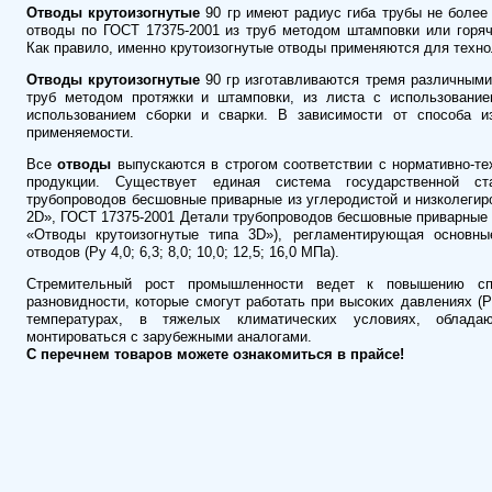
Отводы крутоизогнутые
90 гр имеют радиус гиба трубы не более
отводы по ГОСТ 17375-2001 из труб методом штамповки или горяч
Как правило, именно крутоизогнутые отводы применяются для техно
Отводы крутоизогнутые
90 гр изготавливаются тремя различными
труб методом протяжки и штамповки, из листа с использование
использованием сборки и сварки. В зависимости от способа 
применяемости.
Все
отводы
выпускаются в строгом соответствии с нормативно-т
продукции. Существует единая система государственной ст
трубопроводов бесшовные приварные из углеродистой и низколегир
2D», ГОСТ 17375-2001 Детали трубопроводов бесшовные приварные 
«Отводы крутоизогнутые типа 3D»), регламентирующая основные
отводов (Pу 4,0; 6,3; 8,0; 10,0; 12,5; 16,0 МПа).
Стремительный рост промышленности ведет к повышению с
разновидности, которые смогут работать при высоких давлениях (Pу
температурах, в тяжелых климатических условиях, облада
монтироваться с зарубежными аналогами.
С перечнем товаров можете ознакомиться в прайсе!