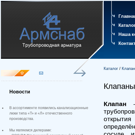
Главна
Катало
Наша к
Контак
Каталог
/
Клапан
Клапан
Новости
Клапан
— 
В ассортименте появились канализационные
трубопров
люки типа «Т» и «Л» отечественного
открыти
производства.
определё
Мы являемся дилерами:
сосуде, 