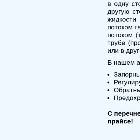
в одну ст
другую ст
жидкости 
потоком га
потоком (
трубе (пр
или в друг
В нашем а
Запорны
Регулир
Обратны
Предохр
С перечн
прайсе!