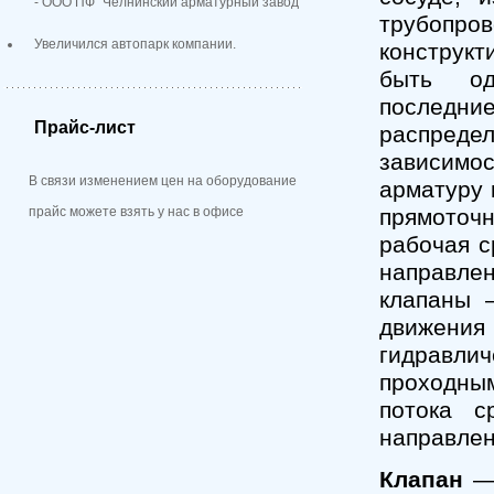
- ООО ПФ "Челнинский арматурный завод"
трубопро
Увеличился автопарк компании.
конструкт
быть од
последни
Прайс-лист
распред
зависимо
В связи изменением цен на оборудование
арматуру 
прайс можете взять у нас в офисе
прямоточ
рабочая с
направле
клапаны 
движен
гидравли
проходны
потока с
направлен
Клапан
— 